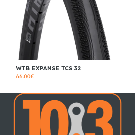
WTB EXPANSE TCS 32
66.00
€