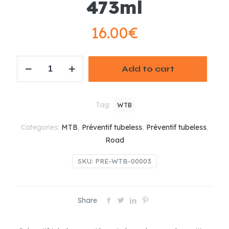
473ml
16.00
€
WTB
Add to cart
TCS
SEALANT
473ml
Tag:
WTB
quantity
Categories:
MTB
,
Préventif tubeless
,
Préventif tubeless
,
Road
SKU:
PRE-WTB-00003
Share